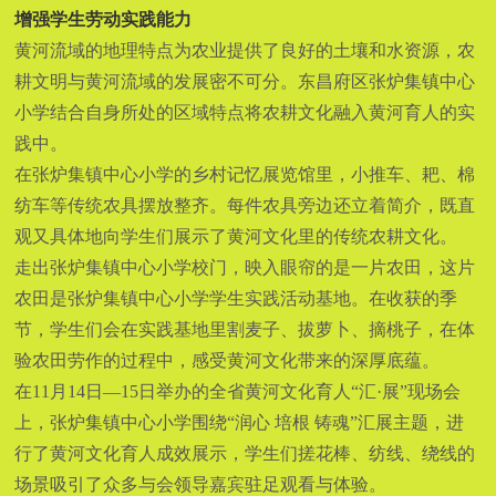
增强学生劳动实践能力
黄河流域的地理特点为农业提供了良好的土壤和水资源，农
耕文明与黄河流域的发展密不可分。东昌府区张炉集镇中心
小学结合自身所处的区域特点将农耕文化融入黄河育人的实
践中。
在张炉集镇中心小学的乡村记忆展览馆里，小推车、耙、棉
纺车等传统农具摆放整齐。每件农具旁边还立着简介，既直
观又具体地向学生们展示了黄河文化里的传统农耕文化。
走出张炉集镇中心小学校门，映入眼帘的是一片农田，这片
农田是张炉集镇中心小学学生实践活动基地。在收获的季
节，学生们会在实践基地里割麦子、拔萝卜、摘桃子，在体
验农田劳作的过程中，感受黄河文化带来的深厚底蕴。
在11月14日—15日举办的全省黄河文化育人“汇·展”现场会
上，张炉集镇中心小学围绕“润心 培根 铸魂”汇展主题，进
行了黄河文化育人成效展示，学生们搓花棒、纺线、绕线的
场景吸引了众多与会领导嘉宾驻足观看与体验。